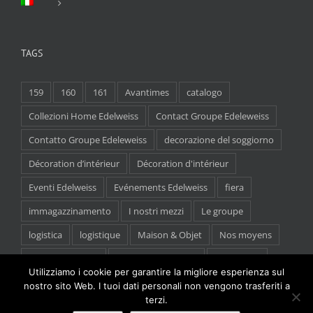
TAGS
159
160
161
Avantimes
catalogo
Collezioni Home Edelweiss
Contact Groupe Edeleweiss
Contatto Groupe Edeleweiss
decorazione del soggiorno
Décoration d’intérieur
Décoration d'intérieur
Eventi Edelweiss
Evénements Edelweiss
fiera
immagazzinamento
I nostri mezzi
Le groupe
logistica
logistique
Maison & Objet
Nos moyens
salon décoration
salon professionnel
showroom
Utilizziamo i cookie per garantire la migliore esperienza sul
stockage
nostro sito Web. I tuoi dati personali non vengono trasferiti a
terzi.