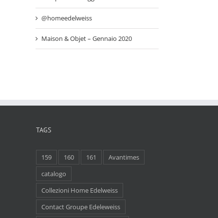
@homeedelweiss
Maison & Objet – Gennaio 2020
TAGS
159
160
161
Avantimes
catalogo
Collezioni Home Edelweiss
Contact Groupe Edeleweiss