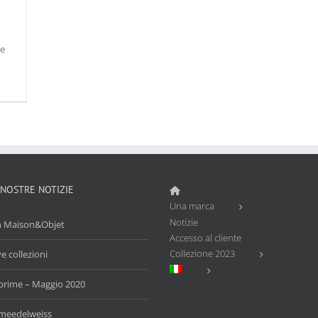
ne
 NOSTRE NOTIZIE
Una marca
Notizie
n Maison&Objet
Accesso al cliente
Collezione 2023
 collezioni
prime – Maggio 2020
eedelweiss