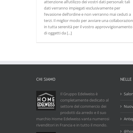
attenzione all’utilizzo dei vostri dati personali: tali
dati verranno impiegati esclusivamente per
l’evasione dell’ordine e non verranno mai ceduti a
terzi. Il miglior modo per avviare una collaborazio
in tutta serenità per il vostro approvvigionamento
di oggetti da [...]
CHI SIAMO
NELLE
Il Gruppo Edelweiss è
Salo
completamente dedicato al
settore del commercio dei
Nuove
prodotti da arredo e il suo
marchio Home Edelweiss vanta numerosi
Ante
rivenditori in Francia e in tutto il mondo.
@hom