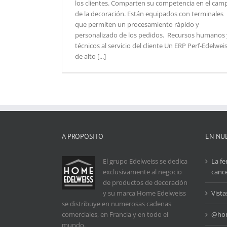
los clientes. Comparten su competencia en el cam
de la decoración. Están equipados con terminales
que permiten un procesamiento rápido y
personalizado de los pedidos. Recursos humanos 
técnicos al servicio del cliente Un ERP Perf-Edelwei
de alto [...]
A PROPOSITO
EN NU
El grupo Edelweiss se dedica
La fe
exclusivamente al negocio
cance
de productos de decoración
y su marca Home Edelweiss
Vista
se distribuye en numerosas cadenas
comerciales, en Francia y en todo el
@hom
mundo.