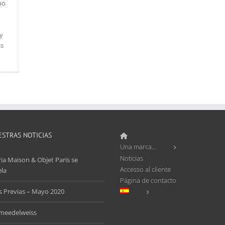
po
y
ss
ESTRAS NOTICIAS
Una marca…
Noticias
ria Maison & Objet Paris se
Accesso al cliente
la
Página de contacto
s Previas – Mayo 2020
eedelweiss