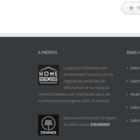
T
A PROPOS
DANS 
Le groupe Edelweiss est
Salo
entièrement tourné vers le
négoce de produits de
Salo
décoration et sa marque
Home Edelweiss est distribuée dans de
Avan
nombreuses enseignes dans le monde.
Salo
Decouvrir notre site d'objets
Salon
de décoration
DRIMMER