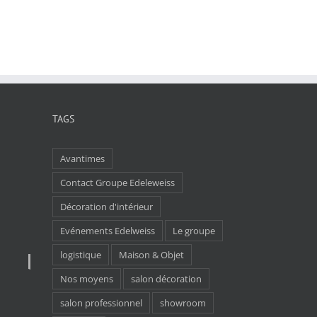
TAGS
Avantimes
Contact Groupe Edeleweiss
Décoration d'intérieur
Evénements Edelweiss
Le groupe
logistique
Maison & Objet
Nos moyens
salon décoration
salon professionnel
showroom