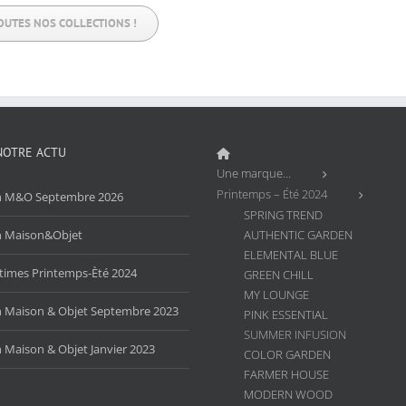
OUTES NOS COLLECTIONS !
NOTRE ACTU
Une marque…
Printemps – Été 2024
n M&O Septembre 2026
SPRING TREND
n Maison&Objet
AUTHENTIC GARDEN
ELEMENTAL BLUE
times Printemps-Èté 2024
GREEN CHILL
MY LOUNGE
n Maison & Objet Septembre 2023
PINK ESSENTIAL
SUMMER INFUSION
 Maison & Objet Janvier 2023
COLOR GARDEN
FARMER HOUSE
MODERN WOOD